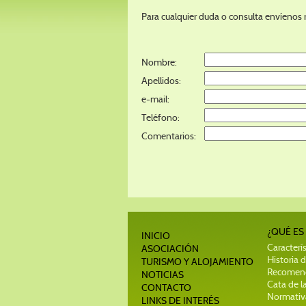
Para cualquier duda o consulta envíenos r
Nombre:
Apellidos:
e-mail:
Teléfono:
Comentarios:
¿QUÉ ES
INICIO
Caracterís
ASOCIACIÓN
Historia d
TURISMO Y ALOJAMIENTO
Recomend
NOTICIAS
Cata de la
CONTACTO
Normativa
LINKS DE INTERÉS