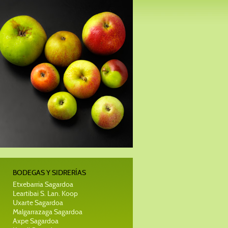
BODEGAS Y SIDRERÍAS
Etxebarria Sagardoa
Leartibai S. Lan. Koop
Uxarte Sagardoa
Malgarrazaga Sagardoa
Axpe Sagardoa