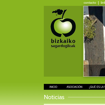
contacto
|
lin
INICIO
ASOCIACIÓN
¿QUÉ ES LA 
Noticias