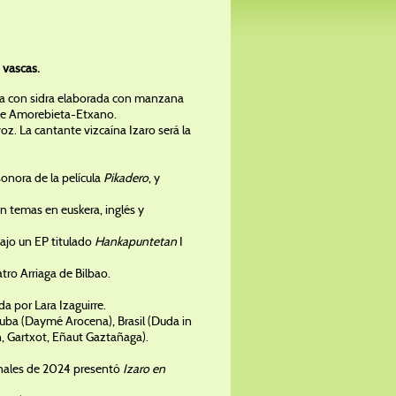
s vascas.
aia con sidra elaborada con manzana
e de Amorebieta-Etxano.
z. La cantante vizcaína Izaro será la
onora de la película
Pikadero
, y
on temas en euskera, inglés y
ajo un EP titulado
Hankapuntetan
I
ro Arriaga de Bilbao.
a por Lara Izaguirre.
 Cuba (Daymé Arocena), Brasil (Duda in
n, Gartxot, Eñaut Gaztañaga).
finales de 2024 presentó
Izaro en