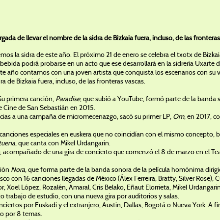
gada de llevar el nombre de la sidra de Bizkaia fuera, incluso, de las frontera
s la sidra de este año. El próximo 21 de enero se celebra el txotx de Bizk
 bebida podrá probarse en un acto que ese desarrollará en la sidrería Uxart
e año contamos con una joven artista que conquista los escenarios con su vo
a de Bizkaia fuera, incluso, de las fronteras vascas.
Su primera canción,
Paradise
, que subió a YouTube, formó parte de la banda s
 de Cine de San Sebastián en 2015.
acias a una campaña de micromecenazgo, sacó su primer LP,
Om
, en 2017, c
anciones especiales en euskera que no coincidían con el mismo concepto, b
atuena
, que canta con Mikel Urdangarin.
, acompañado de una gira de concierto que comenzó el 8 de marzo en el Teat
ción
Nora
, que forma parte de la banda sonora de la película homónima dirigid
isco con 16 canciones llegadas de México (Álex Ferreira, Bratty, Silver Rose),
r, Xoel López, Rozalén, Amaral, Cris Belako, Eñaut Elorrieta, Mikel Urdangari
to trabajo de estudio, con una nueva gira por auditorios y salas.
nciertos por Euskadi y el extranjero, Austin, Dallas, Bogotá o Nueva York. A 
o por 8 temas.