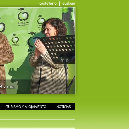
castellano
|
euskera
izkaia.
TURISMO Y ALOJAMIENTO
NOTICIAS