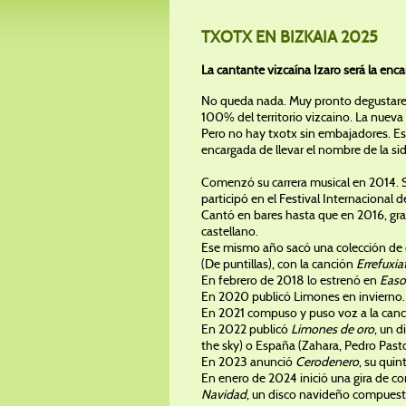
TXOTX EN BIZKAIA 2025
La cantante vizcaína Izaro será la encar
No queda nada. Muy pronto degustaremo
100% del territorio vizcaino. La nueva
Pero no hay txotx sin embajadores. Est
encargada de llevar el nombre de la sidr
Comenzó su carrera musical en 2014. 
participó en el Festival Internacional
Cantó en bares hasta que en 2016, gr
castellano.
Ese mismo año sacó una colección de c
(De puntillas), con la canción
Errefuxi
En febrero de 2018 lo estrenó en
Easo
En 2020 publicó Limones en invierno.
En 2021 compuso y puso voz a la can
En 2022 publicó
Limones de oro
, un d
the sky) o España (Zahara, Pedro Pasto
En 2023 anunció
Cerodenero
, su quin
En enero de 2024 inició una gira de co
Navidad
, un disco navideño compuest