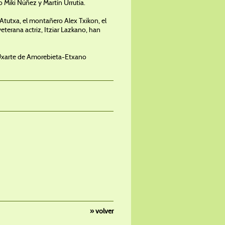
o Miki Núñez y Martín Urrutia.
l Atutxa, el montañero Alex Txikon, el
veterana actriz, Itziar Lazkano, han
ía Uxarte de Amorebieta-Etxano
» volver